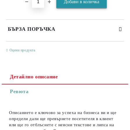
БЪРЗА ПОРЪЧКА
САМО ПОПЪЛНЕТЕ 3 ПОЛЕТА
Оцени продукта
Детайлно описание
Съгласен съм с
Политиката за лични данни
Ревюта
Ние ще се свържем с вас в рамките на работния ден.
Описанието е ключово за успеха на бизнеса ви и ще
определи дали ще превърнете посетителя в клиент
или ще го отблъснете с неясни текстове и липса на