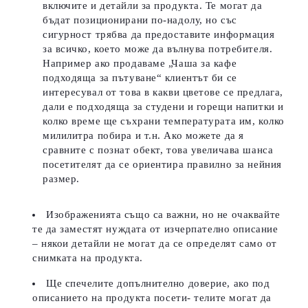
включите и детайли за продукта. Те могат да
бъдат позиционирани по-надолу, но със
сигурност трябва да предоставите информация
за всичко, което може да вълнува потребителя.
Например ако продаваме „Чаша за кафе
подходяща за пътуване“ клиентът би се
интересувал от това в какви цветове се предлага,
дали е подходяща за студени и горещи напитки и
колко време ще съхрани температурата им, колко
милилитра побира и т.н. Ако можете да я
сравните с познат обект, това увеличава шанса
посетителят да се ориентира правилно за нейния
размер.
Изображенията също са важни, но не очаквайте
те да заместят нуждата от изчерпателно описание
– някои детайли не могат да се определят само от
снимката на продукта.
Ще спечелите допълнително доверие, ако под
описанието на продукта посети- телите могат да