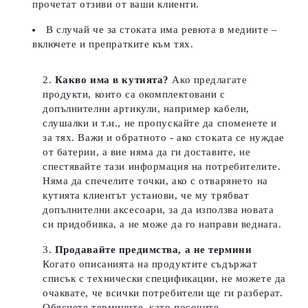
прочетат отзиви от ваши клиенти.
В случай че за стоката има ревюта в медиите –
включете и препратките към тях.
Какво има в кутията?
Ако предлагате
продукти, които са окомплектовани с
допълнителни артикули, например кабели,
слушалки и т.н., не пропускайте да споменете и
за тях. Важи и обратното - ако стоката се нуждае
от батерии, а вие няма да ги доставите, не
спестявайте тази информация на потребителите.
Няма да спечелите точки, ако с отварянето на
кутията клиентът установи, че му трябват
допълнителни аксесоари, за да използва новата
си придобивка, а не може да го направи веднага.
Продавайте предимства, а не термини
Когато описанията на продуктите съдържат
списък с технически спецификации, не можете да
очаквате, че всички потребители ще ги разберат.
Обяснете термините, като посочите