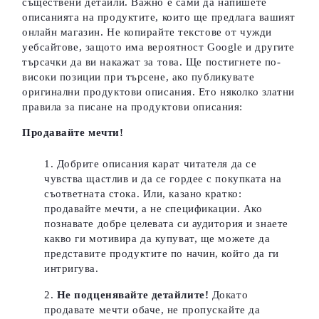
съществени детайли. Важно е сами да напишете
описанията на продуктите, които ще предлага вашият
онлайн магазин. Не копирайте текстове от чужди
уебсайтове, защото има вероятност Google и другите
търсачки да ви накажат за това. Ще постигнете по-
високи позиции при търсене, ако публикувате
оригинални продуктови описания. Ето няколко златни
правила за писане на продуктови описания:
Продавайте мечти!
Добрите описания карат читателя да се
чувства щастлив и да се гордее с покупката на
съответната стока. Или, казано кратко:
продавайте мечти, а не спецификации. Ако
познавате добре целевата си аудитория и знаете
какво ги мотивира да купуват, ще можете да
представите продуктите по начин, който да ги
интригува.
Не подценявайте детайлите!
Докато
продавате мечти обаче, не пропускайте да