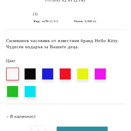
€2.81 (25%)
Отстъпка:
(1)
Код:
sw99-11.0-1
Тегло:
0.800
кг
Силиконов часовник от известния бранд Hello Kitty.
Чудесен подарък за Вашите деца.
Цвят:
Добави в желани
В наличност
✓