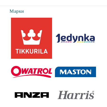
Съгласен съм с
Политиката за лични данни
Марки
Ние ще се свържем с вас в рамките на работния ден.