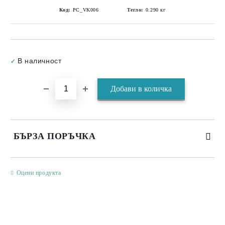
Код:
PC_VK006
Тегло:
0.290
кг
Добави в желани
В наличност
✓
БЪРЗА ПОРЪЧКА
САМО ПОПЪЛНЕТЕ 3 ПОЛЕТА
Оцени продукта