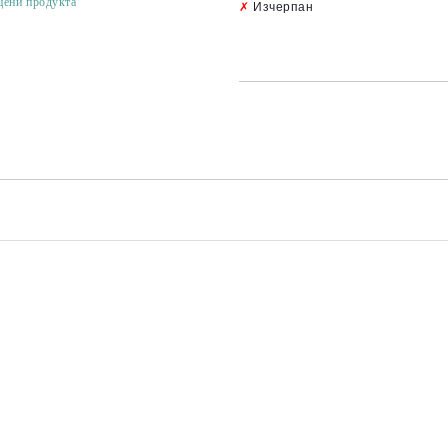
цени продукта
✗
Изчерпан