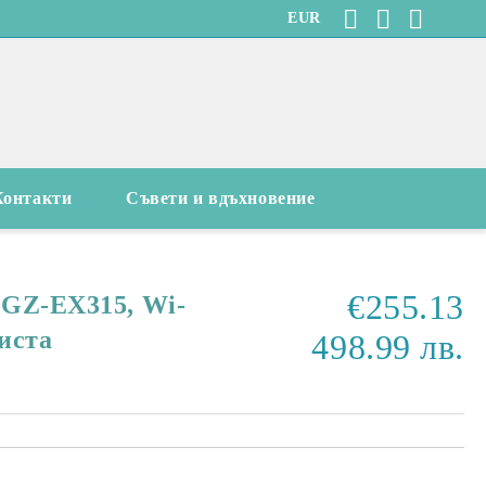
EUR
Контакти
Съвети и вдъхновение
€255.13
 GZ-EX315, Wi-
риста
498.99 лв.