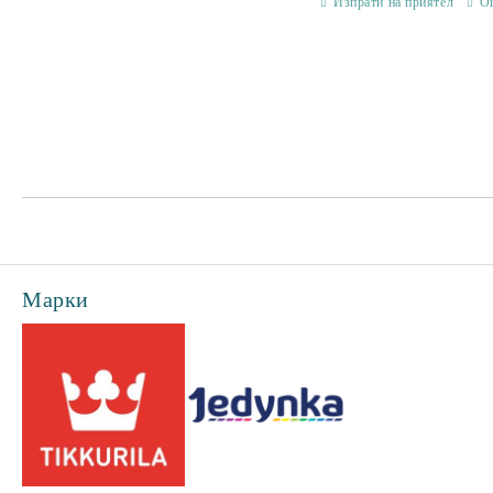
Изпрати на приятел
О
Марки