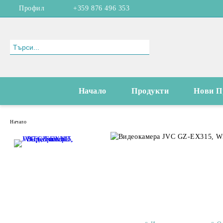
Профил
+359 876 496 353
Начало
Продукти
Нови П
Начало