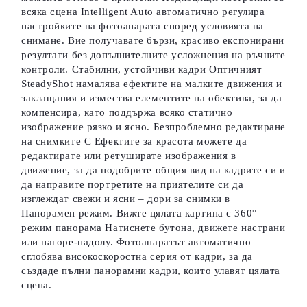
всяка сцена Intelligent Auto автоматично регулира
настройките на фотоапарата според условията на
снимане. Вие получавате бързи, красиво експонирани
резултати без допълнителните усложнения на ръчните
контроли. Стабилни, устойчиви кадри Оптичният
SteadyShot намалява ефектите на малките движения и
заклащания и измества елементите на обектива, за да
компенсира, като поддържа всяко статично
изображение рязко и ясно. Безпроблемно редактиране
на снимките С Ефектите за красота можете да
редактирате или ретуширате изображения в
движение, за да подобрите общия вид на кадрите си и
да направите портретите на приятелите си да
изглеждат свежи и ясни – дори за снимки в
Панорамен режим. Вижте цялата картина с 360°
режим панорама Натиснете бутона, движете настрани
или нагоре-надолу. Фотоапаратът автоматично
сглобява високоскоростна серия от кадри, за да
създаде пълни панорамни кадри, които улавят цялата
сцена.