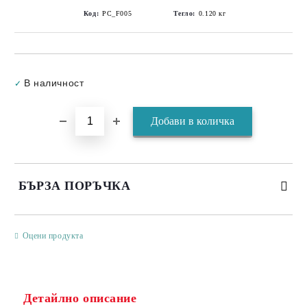
Код:
PC_F005
Тегло:
0.120
кг
Добави в желани
В наличност
✓
БЪРЗА ПОРЪЧКА
САМО ПОПЪЛНЕТЕ 3 ПОЛЕТА
Оцени продукта
Детайлно описание