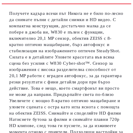
Съгласен съм с
Политиката за лични данни
Получете кадъра всеки път Никога не е било по-лесно
Ние ще се свържем с вас в рамките на работния ден.
да снимате пълни с детайли снимки и HD видео. С
компактна конструкция, достатъчно малка да се
побере в джоба ви, W830 е пълен с функции,
включително 20,1 MP сензор, обектив ZEISS с 8-
кратно оптично мащабиране, бърз автофокус и
стабилизация на изображението оптичен SteadyShot.
Силата е в детайлите Уловете красотата във всяка
сцена без усилия с W830 Cyber-shot™. Сензор за
изображения с висока разделителна способност от
20,1 MP работи с вграден автофокус, за да гарантира
резки резултати с фини детайли дори при бързо
действие. Това е нещо, което смартфонът ви просто
не може да направи. Придърпайте света по-близо
Увеличете с мощно 8-кратно оптично мащабиране и
уловете сцената с остра като игла яснота с помощта
на обектив ZEISS. Снимайте и споделяйте HD филми
Натиснете бутона за филми и снимайте плавни 720p
HD клипове, след това ги пуснете, за да изживеете
момента отново с приятели. Подходящи настройки за