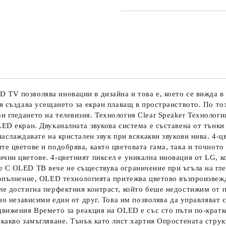
САМО ПОПЪЛНЕТЕ 3 ПОЛЕТА
Съгласен съм с
Политика
Ние ще се свържем с вас в рамки
TV позволява иновации в дизайна и това е, което се вижда в 
я създава усещането за екран плаващ в пространството. По то
гледането на телевизия. Технология Clear Speaker Технологият
ED екран. Двуканалната звукова система е съставена от тънки 
аслаждавате на кристален звук при всякакви звукови нива. 4-ц
е цветове и подобрява, както цветовата гама, така и точното
ни цветове. 4-цветният пиксел е уникална иновация от LG, ко
 С OLED ТВ вече не съществува ограничение при ъгъла на гле
допълнение, OLED технологията притежва цветово възпроизвежд
ле достигна перфектния контраст, който беше недостижим от п
но независими един от друг. Това им позволява да управляват 
вижения Времето за реакция на OLED е със сто пъти по-кратко
икакво замъгляване. Тънък като лист хартия Опростената стру