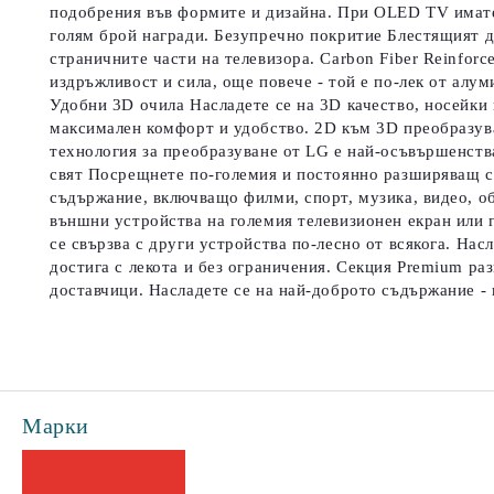
подобрения във формите и дизайна. При OLED TV имате с
голям брой награди. Безупречно покритие Блестящият д
страничните части на телевизора. Carbon Fiber Reinforc
издръжливост и сила, още повече - той е по-лек от алу
Удобни 3D очила Насладете се на 3D качество, носейки 
максимален комфорт и удобство. 2D към 3D преобразув
технология за преобразуване от LG е най-осъвършенств
свят Посрещнете по-големия и постоянно разширяващ се
съдържание, включващо филми, спорт, музика, видео, о
външни устройства на големия телевизионен екран или г
се свързва с други устройства по-лесно от всякога. На
достига с лекота и без ограничения. Секция Premium ра
доставчици. Насладете се на най-доброто съдържание - 
Марки