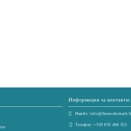
Информация за контакти:
Имейл:
info@thenordicmark.
Телефон:
+359 876 496 353
ите