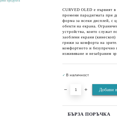
цени продукта
CURVED OLED е първият в св
промени парадигмата при д
форма за всеки дисплей, с ц
обекти на екрана. Огранич
устройства, които служат п
заоблени екрани (кинескоп)
грижи за комфорта на зрител
комфортното и безупречно 
изживяване и незабравим з
В наличност
✓
БЪРЗА ПОРЪЧКА