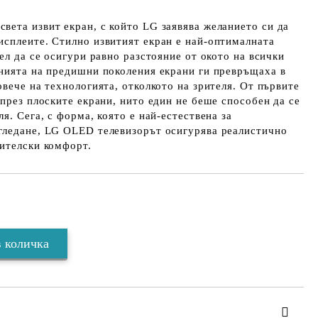
ета извит екран, с който LG заявява желанието си да
исплеите. Стилно извитият екран е най-оптималната
ел да се осигури равно разстояние от окото на всички
енията на предишни поколения екрани ги превръщаха в
овече на технологията, отколкото на зрителя. От първите
 през плоските екрани, нито един не беше способен да се
я. Сега, с форма, която е най-естествена за
гледане, LG OLED телевизорът осигурява реалистично
рителски комфорт.
Добави в желани