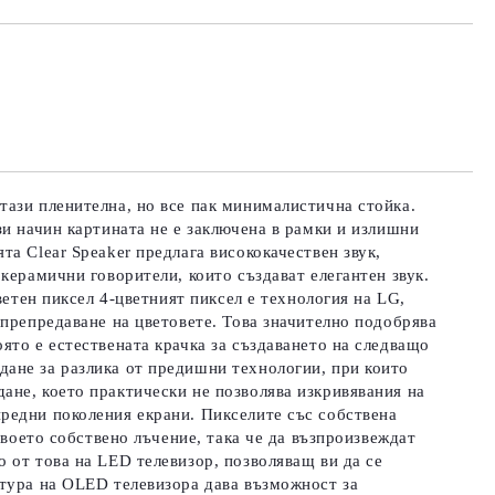
та за лични данни
те на работния ден.
тази пленителна, но все пак минималистична стойка.
зи начин картината не е заключена в рамки и излишни
а Clear Speaker предлага висококачествен звук,
керамични говорители, които създават елегантен звук.
ветен пиксел 4-цветният пиксел е технология на LG,
 препредаване на цветовете. Това значително подобрява
ято е естествената крачка за създаването на следващо
дане за разлика от предишни технологии, при които
ане, което практически не позволява изкривявания на
редни поколения екрани. Пикселите със собствена
своето собствено лъчение, така че да възпроизвеждат
 от това на LED телевизор, позволяващ ви да се
ктура на OLED телевизора дава възможност за