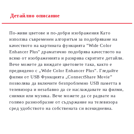
Детайлно описание
Съгласен съм с
Политиката за лични данни
По-живи цветове и по-добри изображения Като
Ние ще се свържем с вас в рамките на работния ден.
използва съвременен алгоритъм за подобряване на
качеството на картината функцията "Wide Color
Enhancer Plus" драматично подобрява качеството на
всяко от изображенията и разкрива скритите детайли.
Вече можете да виждате цветовете така, както е
предвидено с „Wide Color Enhancer Plus”. Гледайте
филми от USB Функцията „ConnectShare Movie”
позволява да включите безпроблемно USB паметта в
телевизора и незабавно да се наслаждавате на филми,
снимки или музика. Вече можете да се радвате на
голямо разнообразие от съдържание на телевизора
сред удобството на собствената си всекидневна.