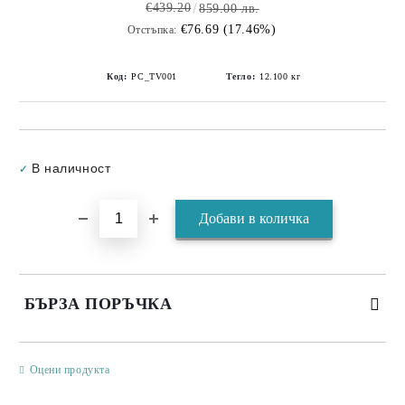
€439.20
859.00 лв.
€76.69 (17.46%)
Отстъпка:
Код:
PC_TV001
Тегло:
12.100
кг
Добави в желани
В наличност
✓
БЪРЗА ПОРЪЧКА
САМО ПОПЪЛНЕТЕ 3 ПОЛЕТА
Оцени продукта