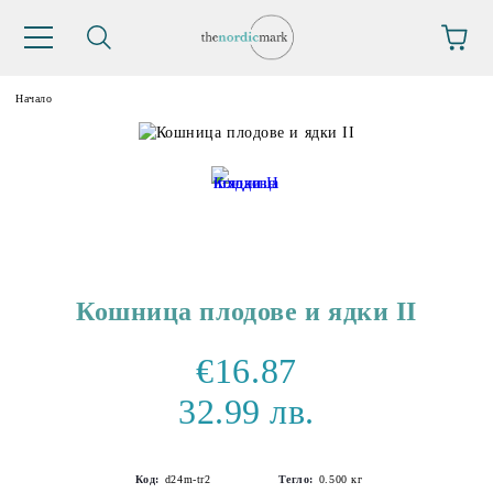
Начало
Кошница плодове и ядки II
€16.87
32.99 лв.
Код:
d24m-tr2
Тегло:
0.500
кг