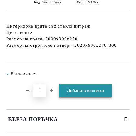
Код:
Interior doors
Тегло:
3.700
кг
Интериорна врата със стъкло/витраж
Цвят: венге
Размер на врата: 2000х900х270
Размер на строителен отвор - 2020х930х270-300
Добави в желани
В наличност
✓
БЪРЗА ПОРЪЧКА
САМО ПОПЪЛНЕТЕ 3 ПОЛЕТА