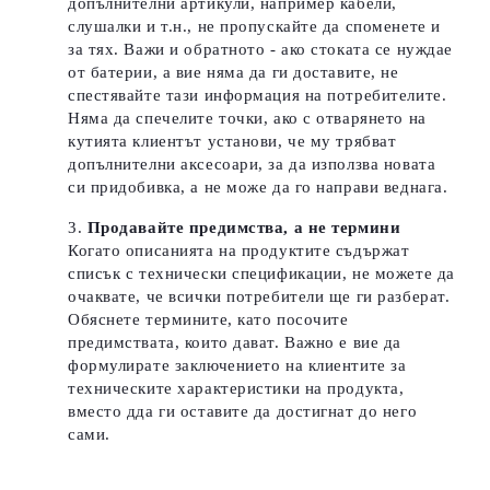
допълнителни артикули, например кабели,
слушалки и т.н., не пропускайте да споменете и
за тях. Важи и обратното - ако стоката се нуждае
от батерии, а вие няма да ги доставите, не
спестявайте тази информация на потребителите.
Няма да спечелите точки, ако с отварянето на
кутията клиентът установи, че му трябват
допълнителни аксесоари, за да използва новата
си придобивка, а не може да го направи веднага.
Продавайте предимства, а не термини
Когато описанията на продуктите съдържат
списък с технически спецификации, не можете да
очаквате, че всички потребители ще ги разберат.
Обяснете термините, като посочите
предимствата, които дават.
Важно е вие да
формулирате заключението на клиентите за
техническите характеристики на продукта,
вместо дда ги оставите да достигнат до него
сами.