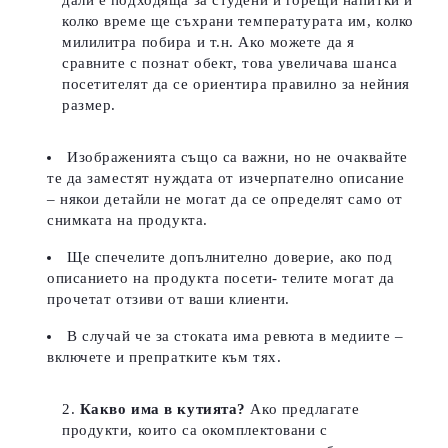
дали е подходяща за студени и горещи напитки и
колко време ще съхрани температурата им, колко
милилитра побира и т.н. Ако можете да я
сравните с познат обект, това увеличава шанса
посетителят да се ориентира правилно за нейния
размер.
Изображенията също са важни, но не очаквайте
те да заместят нуждата от изчерпателно описание
– някои детайли не могат да се определят само от
снимката на продукта.
Ще спечелите допълнително доверие, ако под
описанието на продукта посети- телите могат да
прочетат отзиви от ваши клиенти.
В случай че за стоката има ревюта в медиите –
включете и препратките към тях.
Какво има в кутията?
Ако предлагате
продукти, които са окомплектовани с