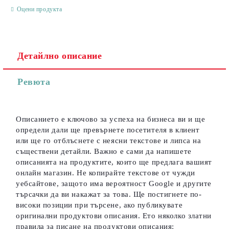
Оцени продукта
Детайлно описание
Съгласен съм с
Политиката за лични данни
Ревюта
Ние ще се свържем с вас в рамките на работния ден.
Описанието е ключово за успеха на бизнеса ви и ще
определи дали ще превърнете посетителя в клиент
или ще го отблъснете с неясни текстове и липса на
съществени детайли. Важно е сами да напишете
описанията на продуктите, които ще предлага вашият
онлайн магазин. Не копирайте текстове от чужди
уебсайтове, защото има вероятност Google и другите
търсачки да ви накажат за това. Ще постигнете по-
високи позиции при търсене, ако публикувате
оригинални продуктови описания. Ето няколко златни
правила за писане на продуктови описания: