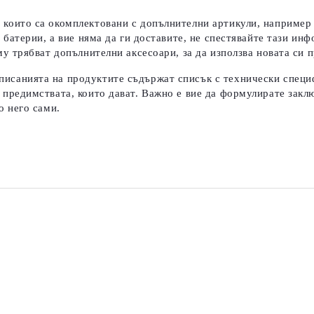
 които са окомплектовани с допълнителни артикули, например к
т батерии, а вие няма да ги доставите, не спестявайте тази и
му трябват допълнителни аксесоари, за да използва новата си п
писанията на продуктите съдържат списък с технически специ
 предимствата, които дават.
Важно е вие да формулирате заклю
о него сами.