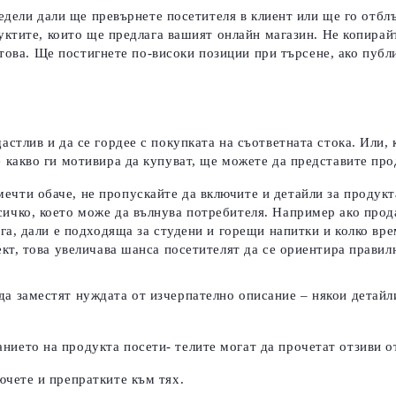
едели дали ще превърнете посетителя в клиент или ще го отблъ
уктите, които ще предлага вашият онлайн магазин. Не копирай
 това. Ще постигнете по-високи позиции при търсене, ако пуб
астлив и да се гордее с покупката на съответната стока. Или, 
е какво ги мотивира да купуват, ще можете да представите про
ечти обаче, не пропускайте да включите и детайли за продукт
сичко, което може да вълнува потребителя.
Например ако прод
лага, дали е подходяща за студени и горещи напитки и колко в
ект, това увеличава шанса посетителят да се ориентира правил
да заместят нуждата от изчерпателно описание – някои детайли
нието на продукта посети- телите могат да прочетат отзиви о
ючете и препратките към тях.