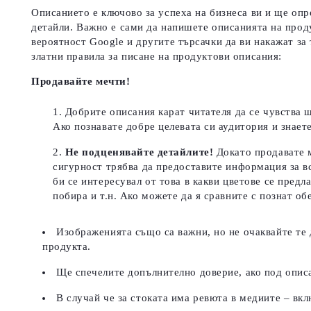
Описанието е ключово за успеха на бизнеса ви и ще опр
детайли. Важно е сами да напишете описанията на прод
вероятност Google и другите търсачки да ви накажат за
златни правила за писане на продуктови описания:
Продавайте мечти!
Добрите описания карат читателя да се чувства щ
Ако познавате добре целевата си аудитория и знает
Не подценявайте детайлите!
Докато продавате м
сигурност трябва да предоставите информация за в
би се интересувал от това в какви цветове се пред
побира и т.н. Ако можете да я сравните с познат об
Изображенията също са важни, но не очаквайте те 
продукта.
Ще спечелите допълнително доверие, ако под описа
В случай че за стоката има ревюта в медиите – вкл