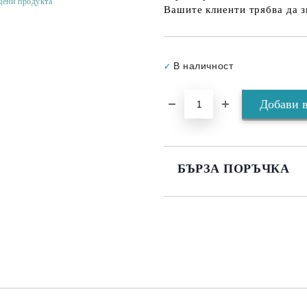
цени продукта
Вашите клиенти трябва да з
В наличност
✓
БЪРЗА ПОРЪЧКА
САМО ПОПЪЛНЕТЕ 3 ПОЛЕТА
Съгласен съм с
Политика
Ние ще се свържем с вас в рамки