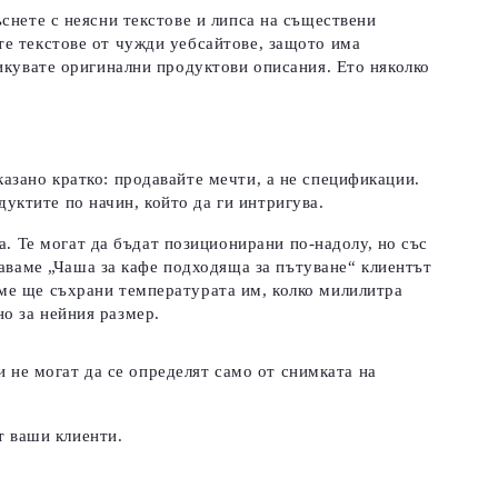
снете с неясни текстове и липса на съществени
те текстове от чужди уебсайтове, защото има
ликувате оригинални продуктови описания. Ето няколко
казано кратко: продавайте мечти, а не спецификации.
дуктите по начин, който да ги интригува.
а. Те могат да бъдат позиционирани по-надолу, но със
аваме „Чаша за кафе подходяща за пътуване“ клиентът
реме ще съхрани температурата им, колко милилитра
но за нейния размер.
 не могат да се определят само от снимката на
т ваши клиенти.