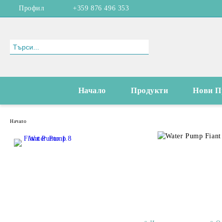
Профил
+359 876 496 353
Начало
Продукти
Нови П
Начало