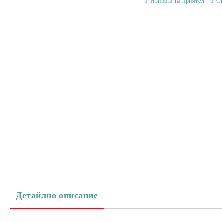
Изпрати на приятел
О
Детайлно описание