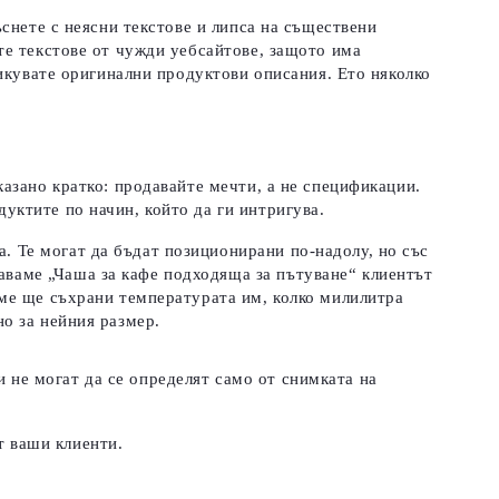
снете с неясни текстове и липса на съществени
те текстове от чужди уебсайтове, защото има
ликувате оригинални продуктови описания. Ето няколко
казано кратко: продавайте мечти, а не спецификации.
дуктите по начин, който да ги интригува.
а. Те могат да бъдат позиционирани по-надолу, но със
аваме „Чаша за кафе подходяща за пътуване“ клиентът
реме ще съхрани температурата им, колко милилитра
но за нейния размер.
 не могат да се определят само от снимката на
т ваши клиенти.