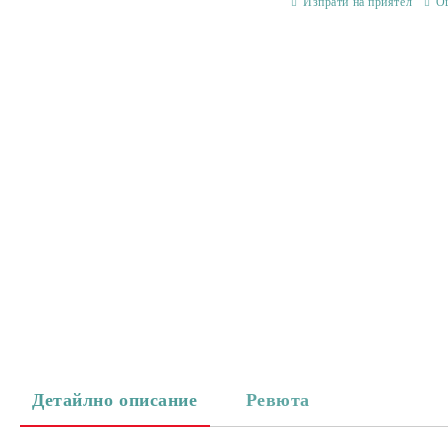
Изпрати на приятел
О
Детайлно описание
Ревюта