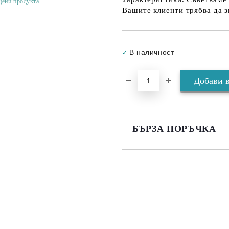
цени продукта
Вашите клиенти трябва да з
В наличност
✓
БЪРЗА ПОРЪЧКА
САМО ПОПЪЛНЕТЕ 3 ПОЛЕТА
Съгласен съм с
Политика
Ние ще се свържем с вас в рамки