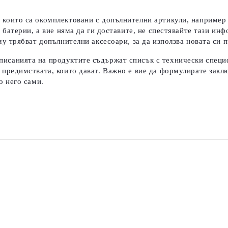
 които са окомплектовани с допълнителни артикули, например к
т батерии, а вие няма да ги доставите, не спестявайте тази и
му трябват допълнителни аксесоари, за да използва новата си п
писанията на продуктите съдържат списък с технически специ
 предимствата, които дават.
Важно е вие да формулирате заклю
о него сами.