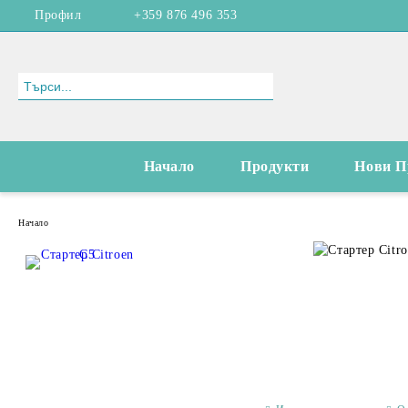
Профил
+359 876 496 353
Начало
Продукти
Нови П
Начало