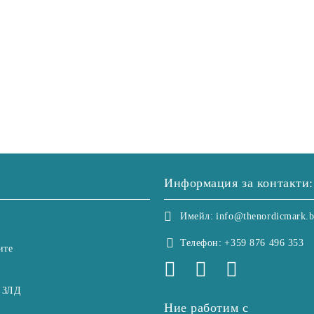
Информация за контакти:
Имейл:
info@thenordicmark.
Телефон:
+359 876 496 353
ите
 ЗЛД
Ние работим с