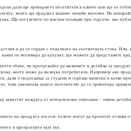
едели дали ще превърнете посетителя в клиент или ще го отблъ
уктите, които ще предлага вашият онлайн магазин. Не копирай
 това. Ще постигнете по-високи позиции при търсене, ако пуб
астлив и да се гордее с покупката на съответната стока. Или, 
е какво ги мотивира да купуват, ще можете да представите про
ечти обаче, не пропускайте да включите и детайли за продукт
сичко, което може да вълнува потребителя.
Например ако прод
лага, дали е подходяща за студени и горещи напитки и колко в
ект, това увеличава шанса посетителят да се ориентира правил
да заместят нуждата от изчерпателно описание – някои детайли
нието на продукта посети- телите могат да прочетат отзиви о
ючете и препратките към тях.