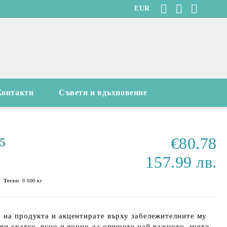
EUR
Контакти
Съвети и вдъхновение
€80.78
5
157.99 лв.
Тегло:
0.000
кг
 на продукта и акцентирате върху забележителните му
ви кратко, ясно и точно да опишете най-важното, което