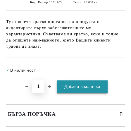
Код:
Dunlop SP31 A/S
Тегло:
20.000
кг
Тук пишете кратко описание на продукта и
акцентирате върху забележителните му
характеристики. Съветваме ви кратко, ясно и точно
да опишете най-важното, което Вашите клиенти
трябва да знаят.
Добави в желани
В наличност
✓
БЪРЗА ПОРЪЧКА
САМО ПОПЪЛНЕТЕ 3 ПОЛЕТА