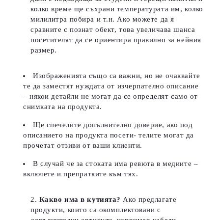
колко време ще съхрани температурата им, колко
милилитра побира и т.н. Ако можете да я
сравните с познат обект, това увеличава шанса
посетителят да се ориентира правилно за нейния
размер.
Изображенията също са важни, но не очаквайте
те да заместят нуждата от изчерпателно описание
– някои детайли не могат да се определят само от
снимката на продукта.
Ще спечелите допълнително доверие, ако под
описанието на продукта посети- телите могат да
прочетат отзиви от ваши клиенти.
В случай че за стоката има ревюта в медиите –
включете и препратките към тях.
Какво има в кутията?
Ако предлагате
продукти, които са окомплектовани с