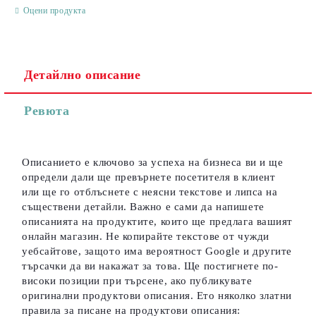
Оцени продукта
Детайлно описание
Съгласен съм с
Политиката за лични данни
Ревюта
Ние ще се свържем с вас в рамките на работния ден.
Описанието е ключово за успеха на бизнеса ви и ще
определи дали ще превърнете посетителя в клиент
или ще го отблъснете с неясни текстове и липса на
съществени детайли. Важно е сами да напишете
описанията на продуктите, които ще предлага вашият
онлайн магазин. Не копирайте текстове от чужди
уебсайтове, защото има вероятност Google и другите
търсачки да ви накажат за това. Ще постигнете по-
високи позиции при търсене, ако публикувате
оригинални продуктови описания. Ето няколко златни
правила за писане на продуктови описания: