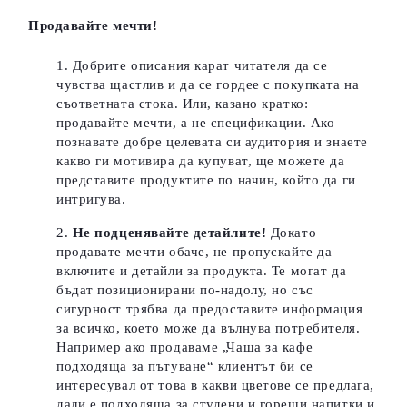
Продавайте мечти!
Добрите описания карат читателя да се
чувства щастлив и да се гордее с покупката на
съответната стока. Или, казано кратко:
продавайте мечти, а не спецификации. Ако
познавате добре целевата си аудитория и знаете
какво ги мотивира да купуват, ще можете да
представите продуктите по начин, който да ги
интригува.
Не подценявайте детайлите!
Докато
продавате мечти обаче, не пропускайте да
включите и детайли за продукта. Те могат да
бъдат позиционирани по-надолу, но със
сигурност трябва да предоставите информация
за всичко, което може да вълнува потребителя.
Например ако продаваме „Чаша за кафе
подходяща за пътуване“ клиентът би се
интересувал от това в какви цветове се предлага,
дали е подходяща за студени и горещи напитки и