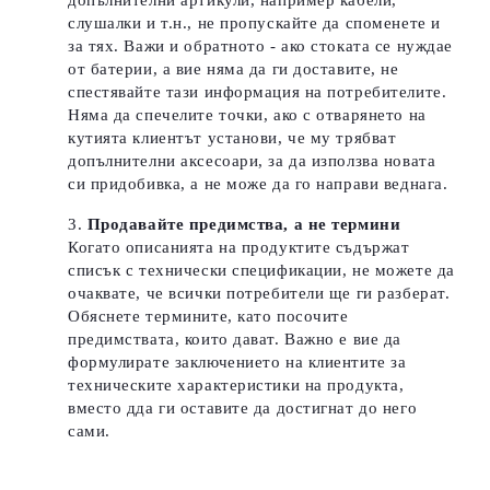
допълнителни артикули, например кабели,
слушалки и т.н., не пропускайте да споменете и
за тях. Важи и обратното - ако стоката се нуждае
от батерии, а вие няма да ги доставите, не
спестявайте тази информация на потребителите.
Няма да спечелите точки, ако с отварянето на
кутията клиентът установи, че му трябват
допълнителни аксесоари, за да използва новата
си придобивка, а не може да го направи веднага.
Продавайте предимства, а не термини
Когато описанията на продуктите съдържат
списък с технически спецификации, не можете да
очаквате, че всички потребители ще ги разберат.
Обяснете термините, като посочите
предимствата, които дават.
Важно е вие да
формулирате заключението на клиентите за
техническите характеристики на продукта,
вместо дда ги оставите да достигнат до него
сами.