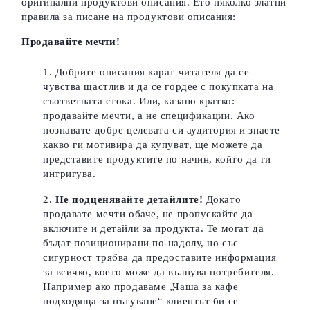
оригинални продуктови описания. Ето няколко златни
правила за писане на продуктови описания:
Продавайте мечти!
Добрите описания карат читателя да се
чувства щастлив и да се гордее с покупката на
съответната стока. Или, казано кратко:
продавайте мечти, а не спецификации. Ако
познавате добре целевата си аудитория и знаете
какво ги мотивира да купуват, ще можете да
представите продуктите по начин, който да ги
интригува.
Не подценявайте детайлите!
Докато
продавате мечти обаче, не пропускайте да
включите и детайли за продукта. Те могат да
бъдат позиционирани по-надолу, но със
сигурност трябва да предоставите информация
за всичко, което може да вълнува потребителя.
Например ако продаваме „Чаша за кафе
подходяща за пътуване“ клиентът би се