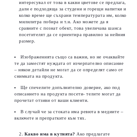
интересувал от това в какви цветове се предлага,
дали е подходяща за студени и горещи напитки и
колко време ще съхрани температурата им, колко
милилитра побира и т.н. Ако можете да я
сравните с познат обект, това увеличава шанса
посетителят да се ориентира правилно за нейния
размер.
Изображенията също са важни, но не очаквайте
те да заместят нуждата от изчерпателно описание
– някои детайли не могат да се определят само от
снимката на продукта.
Ще спечелите допълнително доверие, ако под
описанието на продукта посети- телите могат да
прочетат отзиви от ваши клиенти.
В случай че за стоката има ревюта в медиите –
включете и препратките към тях.
Какво има в кутията?
Ако предлагате