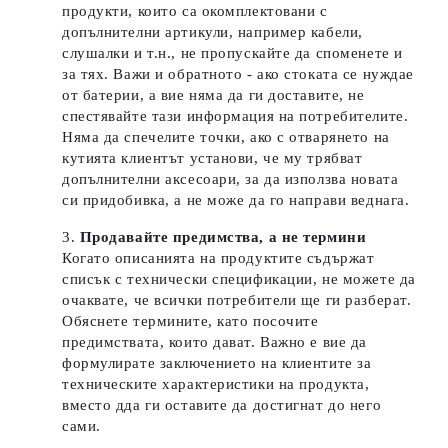
продукти, които са окомплектовани с
допълнителни артикули, например кабели,
слушалки и т.н., не пропускайте да споменете и
за тях. Важи и обратното - ако стоката се нуждае
от батерии, а вие няма да ги доставите, не
спестявайте тази информация на потребителите.
Няма да спечелите точки, ако с отварянето на
кутията клиентът установи, че му трябват
допълнителни аксесоари, за да използва новата
си придобивка, а не може да го направи веднага.
Продавайте предимства, а не термини
Когато описанията на продуктите съдържат
списък с технически спецификации, не можете да
очаквате, че всички потребители ще ги разберат.
Обяснете термините, като посочите
предимствата, които дават.
Важно е вие да
формулирате заключението на клиентите за
техническите характеристики на продукта,
вместо дда ги оставите да достигнат до него
сами.