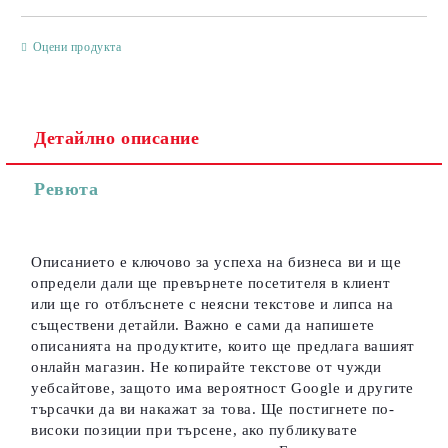
САМО ПОПЪЛНЕТЕ 3 ПОЛЕТА
Оцени продукта
Детайлно описание
Съгласен съм с
Политиката за лични данни
Ревюта
Ние ще се свържем с вас в рамките на работния ден.
Описанието е ключово за успеха на бизнеса ви и ще
определи дали ще превърнете посетителя в клиент
или ще го отблъснете с неясни текстове и липса на
съществени детайли. Важно е сами да напишете
описанията на продуктите, които ще предлага вашият
онлайн магазин. Не копирайте текстове от чужди
уебсайтове, защото има вероятност Google и другите
търсачки да ви накажат за това. Ще постигнете по-
високи позиции при търсене, ако публикувате