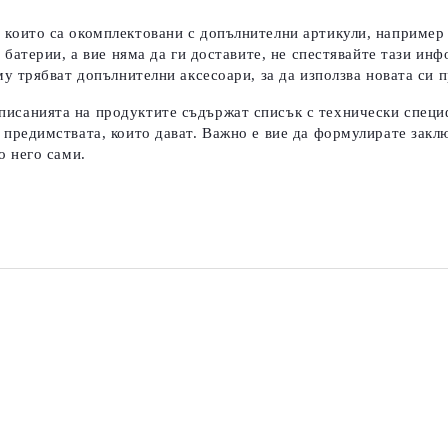
 които са окомплектовани с допълнителни артикули, например к
т батерии, а вие няма да ги доставите, не спестявайте тази и
му трябват допълнителни аксесоари, за да използва новата си п
писанията на продуктите съдържат списък с технически специ
 предимствата, които дават.
Важно е вие да формулирате заклю
о него сами.