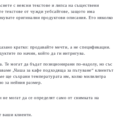
снете с неясни текстове и липса на съществени
те текстове от чужди уебсайтове, защото има
ликувате оригинални продуктови описания. Ето няколко
казано кратко: продавайте мечти, а не спецификации.
дуктите по начин, който да ги интригува.
а. Те могат да бъдат позиционирани по-надолу, но със
аваме „Чаша за кафе подходяща за пътуване“ клиентът
реме ще съхрани температурата им, колко милилитра
но за нейния размер.
 не могат да се определят само от снимката на
т ваши клиенти.