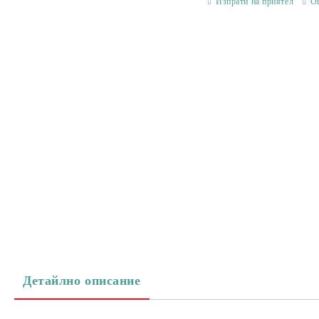
Изпрати на приятел
О
Детайлно описание