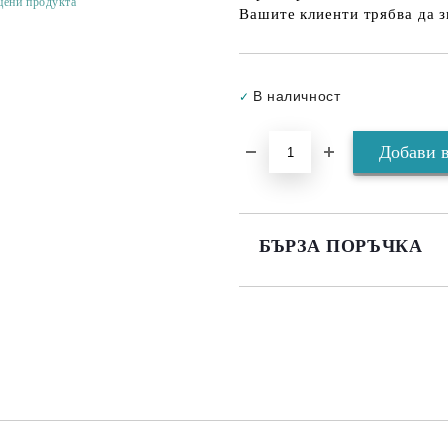
цени продукта
Вашите клиенти трябва да з
В наличност
✓
БЪРЗА ПОРЪЧКА
САМО ПОПЪЛНЕТЕ 3 ПОЛЕТА
Съгласен съм с
Политика
Ние ще се свържем с вас в рамки