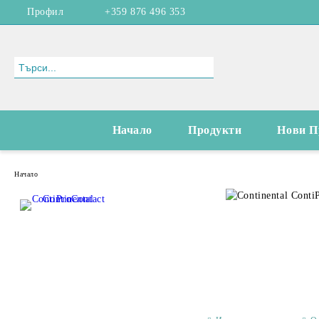
Профил
+359 876 496 353
Начало
Продукти
Нови П
Начало