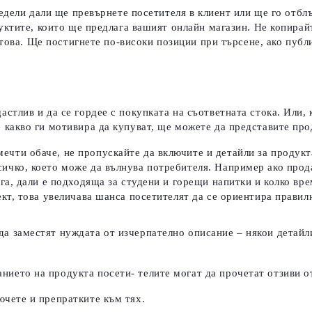
едели дали ще превърнете посетителя в клиент или ще го отблъ
уктите, които ще предлага вашият онлайн магазин. Не копирай
 това. Ще постигнете по-високи позиции при търсене, ако пуб
астлив и да се гордее с покупката на съответната стока. Или, 
е какво ги мотивира да купуват, ще можете да представите про
ечти обаче, не пропускайте да включите и детайли за продукт
сичко, което може да вълнува потребителя.
Например ако прод
лага, дали е подходяща за студени и горещи напитки и колко в
ект, това увеличава шанса посетителят да се ориентира правил
да заместят нуждата от изчерпателно описание – някои детайли
нието на продукта посети- телите могат да прочетат отзиви о
ючете и препратките към тях.