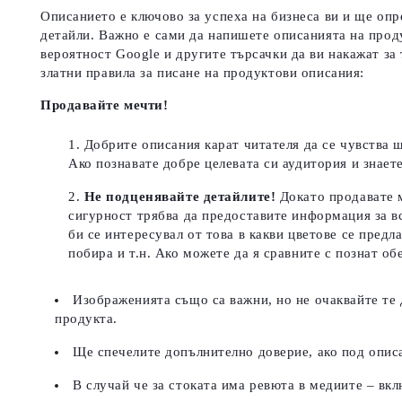
Описанието е ключово за успеха на бизнеса ви и ще опр
детайли. Важно е сами да напишете описанията на прод
вероятност Google и другите търсачки да ви накажат за
златни правила за писане на продуктови описания:
Продавайте мечти!
Добрите описания карат читателя да се чувства щ
Ако познавате добре целевата си аудитория и знает
Не подценявайте детайлите!
Докато продавате м
сигурност трябва да предоставите информация за в
би се интересувал от това в какви цветове се пред
побира и т.н. Ако можете да я сравните с познат об
Изображенията също са важни, но не очаквайте те 
продукта.
Ще спечелите допълнително доверие, ако под описа
В случай че за стоката има ревюта в медиите – вкл