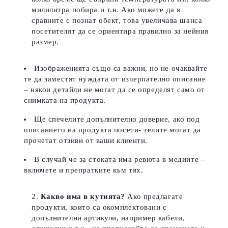
милилитра побира и т.н. Ако можете да я
сравните с познат обект, това увеличава шанса
посетителят да се ориентира правилно за нейния
размер.
Изображенията също са важни, но не очаквайте
те да заместят нуждата от изчерпателно описание
– някои детайли не могат да се определят само от
снимката на продукта.
Ще спечелите допълнително доверие, ако под
описанието на продукта посети- телите могат да
прочетат отзиви от ваши клиенти.
В случай че за стоката има ревюта в медиите –
включете и препратките към тях.
Какво има в кутията?
Ако предлагате
продукти, които са окомплектовани с
допълнителни артикули, например кабели,