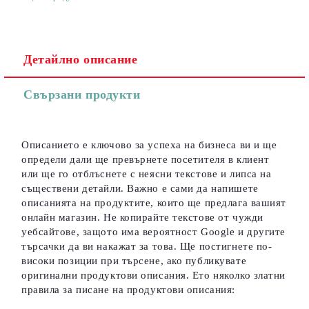
Детайлно описание
Съгласен съм с
Политиката за лични данни
Свързани продукти
Ние ще се свържем с вас в рамките на работния ден.
Описанието е ключово за успеха на бизнеса ви и ще
определи дали ще превърнете посетителя в клиент
или ще го отблъснете с неясни текстове и липса на
съществени детайли. Важно е сами да напишете
описанията на продуктите, които ще предлага вашият
онлайн магазин. Не копирайте текстове от чужди
уебсайтове, защото има вероятност Google и другите
търсачки да ви накажат за това. Ще постигнете по-
високи позиции при търсене, ако публикувате
оригинални продуктови описания. Ето няколко златни
правила за писане на продуктови описания: