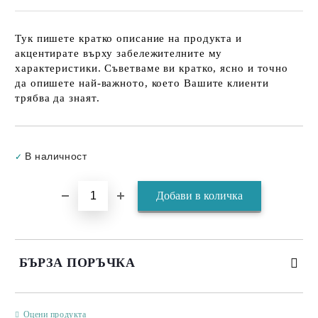
Тук пишете кратко описание на продукта и
акцентирате върху забележителните му
характеристики. Съветваме ви кратко, ясно и точно
да опишете най-важното, което Вашите клиенти
трябва да знаят.
Добави в желани
В наличност
✓
БЪРЗА ПОРЪЧКА
САМО ПОПЪЛНЕТЕ 3 ПОЛЕТА
Оцени продукта