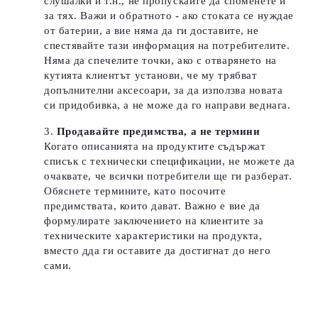
слушалки и т.н., не пропускайте да споменете и
за тях. Важи и обратното - ако стоката се нуждае
от батерии, а вие няма да ги доставите, не
спестявайте тази информация на потребителите.
Няма да спечелите точки, ако с отварянето на
кутията клиентът установи, че му трябват
допълнителни аксесоари, за да използва новата
си придобивка, а не може да го направи веднага.
Продавайте предимства, а не термини
Когато описанията на продуктите съдържат
списък с технически спецификации, не можете да
очаквате, че всички потребители ще ги разберат.
Обяснете термините, като посочите
предимствата, които дават.
Важно е вие да
формулирате заключението на клиентите за
техническите характеристики на продукта,
вместо дда ги оставите да достигнат до него
сами.