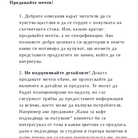
Продавайте мечти!
Добрите описания карат читателя да се
чувства щастлив и да се гордее с покупката на
съответната стока. Или, казано кратко:
продавайте мечти, а не спецификации. Ако
познавате добре целевата си аудитория и знаете
какво ги мотивира да купуват, ще можете да
представите продуктите по начин, който да ги
интригува.
Не подценявайте детайлите!
Докато
продавате мечти обаче, не пропускайте да
включите и детайли за продукта. Те могат да
бъдат позиционирани по-надолу, но със
сигурност трябва да предоставите информация
за всичко, което може да вълнува потребителя.
Например ако продаваме „Чаша за кафе
подходяща за пътуване“ клиентът би се
интересувал от това в какви цветове се предлага,
дали е подходяща за студени и горещи напитки и
колко време ще съхрани температурата им, колко