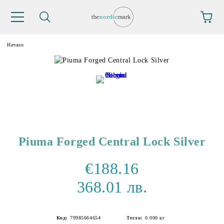
Начало
Piuma Forged Central Lock Silver
€188.16
368.01 лв.
Код:
79985664654
Тегло:
0.000
кг