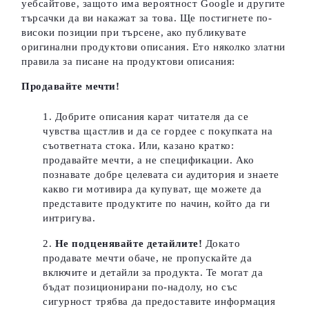
уебсайтове, защото има вероятност Google и другите
търсачки да ви накажат за това. Ще постигнете по-
високи позиции при търсене, ако публикувате
оригинални продуктови описания. Ето няколко златни
правила за писане на продуктови описания:
Продавайте мечти!
Добрите описания карат читателя да се
чувства щастлив и да се гордее с покупката на
съответната стока. Или, казано кратко:
продавайте мечти, а не спецификации. Ако
познавате добре целевата си аудитория и знаете
какво ги мотивира да купуват, ще можете да
представите продуктите по начин, който да ги
интригува.
Не подценявайте детайлите!
Докато
продавате мечти обаче, не пропускайте да
включите и детайли за продукта. Те могат да
бъдат позиционирани по-надолу, но със
сигурност трябва да предоставите информация