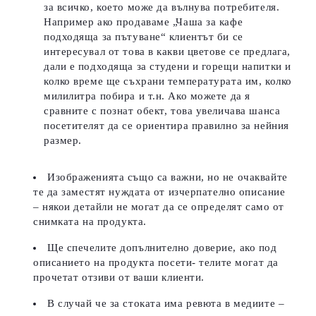
за всичко, което може да вълнува потребителя.
Например ако продаваме „Чаша за кафе
подходяща за пътуване“ клиентът би се
интересувал от това в какви цветове се предлага,
дали е подходяща за студени и горещи напитки и
колко време ще съхрани температурата им, колко
милилитра побира и т.н. Ако можете да я
сравните с познат обект, това увеличава шанса
посетителят да се ориентира правилно за нейния
размер.
Изображенията също са важни, но не очаквайте
те да заместят нуждата от изчерпателно описание
– някои детайли не могат да се определят само от
снимката на продукта.
Ще спечелите допълнително доверие, ако под
описанието на продукта посети- телите могат да
прочетат отзиви от ваши клиенти.
В случай че за стоката има ревюта в медиите –