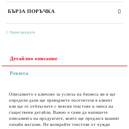
БЪРЗА ПОРЪЧКА
САМО ПОПЪЛНЕТЕ 3 ПОЛЕТА
Оцени продукта
Детайлно описание
Съгласен съм с
Политиката за лични данни
Ревюта
Ние ще се свържем с вас в рамките на работния ден.
Описанието е ключово за успеха на бизнеса ви и ще
определи дали ще превърнете посетителя в клиент
или ще го отблъснете с неясни текстове и липса на
съществени детайли. Важно е сами да напишете
описанията на продуктите, които ще предлага вашият
онлайн магазин. Не копирайте текстове от чужди