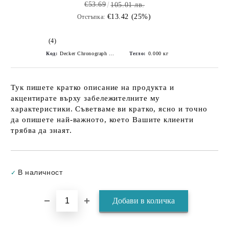
€53.69
105.01 лв.
€13.42 (25%)
Отстъпка:
(4)
Код:
Decker Chronograph -Silicone - Watch - Burgundy
Тегло:
0.000
кг
Тук пишете кратко описание на продукта и
акцентирате върху забележителните му
характеристики. Съветваме ви кратко, ясно и точно
да опишете най-важното, което Вашите клиенти
трябва да знаят.
Добави в желани
В наличност
✓