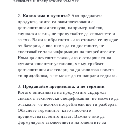
включете и препратките към тях.
Какво има в кутията?
Ако предлагате
продукти, които са окомплектовани с
допълнителни артикули, например кабели,
слушалки и т.н., не пропускайте да споменете и
за тях. Важи и обратното - ако стоката се нуждае
от батерии, а вие няма да ги доставите, не
спестявайте тази информация на потребителите.
Няма да спечелите точки, ако с отварянето на
кутията клиентът установи, че му трябват
допълнителни аксесоари, за да използва новата
си придобивка, а не може да го направи веднага.
Продавайте предимства, а не термини
Когато описанията на продуктите съдържат
списък с технически спецификации, не можете да
очаквате, че всички потребители ще ги разберат.
Обяснете термините, като посочите
предимствата, които дават.
Важно е вие да
формулирате заключението на клиентите за