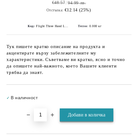
€48.57
94.99 лв.
€12.14 (25%)
Отстъпка:
Код:
Flight Three Hand Leather Watch - Grey
Тегло:
0.000
кг
Тук пишете кратко описание на продукта и
акцентирате върху забележителните му
характеристики. Съветваме ви кратко, ясно и точно
да опишете най-важното, което Вашите клиенти
трябва да знаят.
Добави в желани
В наличност
✓