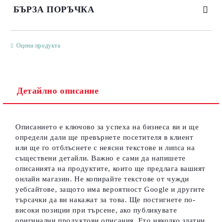
БЪРЗА ПОРЪЧКА
САМО ПОПЪЛНЕТЕ 3 ПОЛЕТА
Оцени продукта
Детайлно описание
Съгласен съм с
Политиката за лични данни
Ние ще се свържем с вас в рамките на работния ден.
Описанието е ключово за успеха на бизнеса ви и ще
определи дали ще превърнете посетителя в клиент
или ще го отблъснете с неясни текстове и липса на
съществени детайли. Важно е сами да напишете
описанията на продуктите, които ще предлага вашият
онлайн магазин. Не копирайте текстове от чужди
уебсайтове, защото има вероятност Google и другите
търсачки да ви накажат за това. Ще постигнете по-
високи позиции при търсене, ако публикувате
оригинални продуктови описания. Ето няколко златни