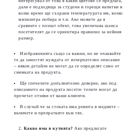
интересувал от това в какви цветове се предлага,
дали е подходяща за студени и горещи напитки и
колко време ще съхрани температурата им, колко
милилитра побира и т.н. Ако можете да я
сравните с познат обект, това увеличава шанса
посетителят да се ориентира правилно за нейния
размер.
Изображенията също са важни, но не очаквайте
те да заместят нуждата от изчерпателно описание
– някои детайли не могат да се определят само от
снимката на продукта.
Ще спечелите допълнително доверие, ако под
описанието на продукта посети- телите могат да
прочетат отзиви от ваши клиенти.
В случай че за стоката има ревюта в медиите –
включете и препратките към тях.
Какво има в кутията?
Ако предлагате