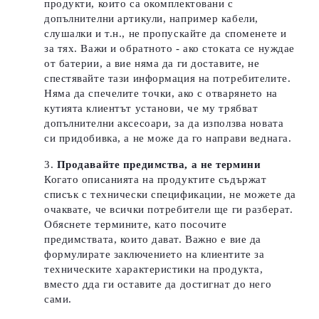
продукти, които са окомплектовани с
допълнителни артикули, например кабели,
слушалки и т.н., не пропускайте да споменете и
за тях. Важи и обратното - ако стоката се нуждае
от батерии, а вие няма да ги доставите, не
спестявайте тази информация на потребителите.
Няма да спечелите точки, ако с отварянето на
кутията клиентът установи, че му трябват
допълнителни аксесоари, за да използва новата
си придобивка, а не може да го направи веднага.
Продавайте предимства, а не термини
Когато описанията на продуктите съдържат
списък с технически спецификации, не можете да
очаквате, че всички потребители ще ги разберат.
Обяснете термините, като посочите
предимствата, които дават.
Важно е вие да
формулирате заключението на клиентите за
техническите характеристики на продукта,
вместо дда ги оставите да достигнат до него
сами.