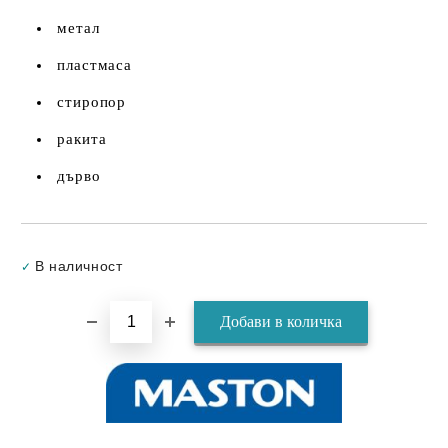
метал
пластмаса
стиропор
ракита
дърво
Добави в желани
В наличност
✓