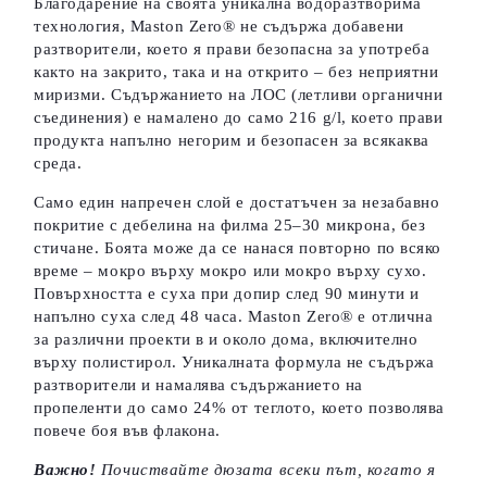
Благодарение на своята уникална водоразтворима
технология, Maston Zero® не съдържа добавени
разтворители, което я прави безопасна за употреба
както на закрито, така и на открито – без неприятни
миризми. Съдържанието на ЛОС (летливи органични
съединения) е намалено до само 216 g/l, което прави
продукта напълно негорим и безопасен за всякаква
среда.
Само един напречен слой е достатъчен за незабавно
покритие с дебелина на филма 25–30 микрона, без
стичане. Боята може да се нанася повторно по всяко
време – мокро върху мокро или мокро върху сухо.
Повърхността е суха при допир след 90 минути и
напълно суха след 48 часа. Maston Zero® е отлична
за различни проекти в и около дома, включително
върху полистирол. Уникалната формула не съдържа
разтворители и намалява съдържанието на
пропеленти до само 24% от теглото, което позволява
повече боя във флакона.
Важно!
Почиствайте дюзата всеки път, когато я