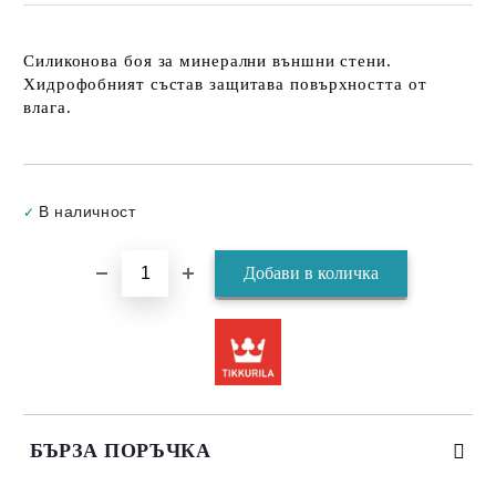
Силиконова боя за минерални външни стени.
Хидрофобният състав защитава повърхността от
влага.
Добави в желани
В наличност
✓
БЪРЗА ПОРЪЧКА