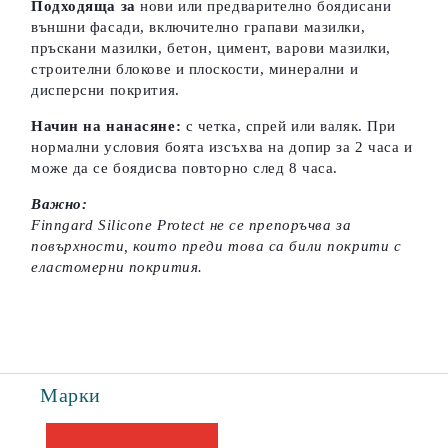
Подходяща за
нови или предварително боядисани
външни фасади, включително грапави мазилки,
пръскани мазилки, бетон, цимент, варови мазилки,
строителни блокове и плоскости, минерални и
дисперсни покрития.
Начин на нанасяне:
с четка, спрей или валяк. При
нормални условия боята изсъхва на допир за 2 часа и
може да се боядисва повторно след 8 часа.
Важно:
Finngard Silicone Protect не се препоръчва за
повърхности, които преди това са били покрити с
еластомерни покрития.
Марки