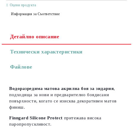
САМО ПОПЪЛНЕТЕ 3 ПОЛЕТА
Оцени продукта
Информация за Съответствие
Детайлно описание
Съгласен съм с
Политиката за лични данни
Технически характеристики
Ние ще се свържем с вас в рамките на работния ден.
Файлове
Водоразредима матова акрилна боя за зидария
,
подходяща за нови и предварително боядисани
повърхности, когато се изисква декоративен матов
финиш.
Finngard Silicone Protect
притежава висока
паропропускливост.