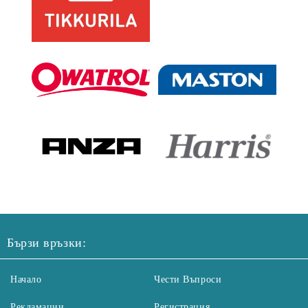
Бързи връзки:
Начало
Чести Въпроси
Рекламации
Регистрация