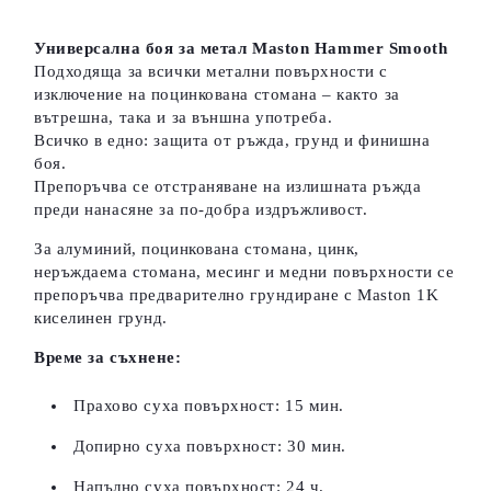
Универсална боя за метал Maston Hammer Smooth
Подходяща за всички метални повърхности с
изключение на поцинкована стомана – както за
вътрешна, така и за външна употреба.
Всичко в едно: защита от ръжда, грунд и финишна
боя.
Препоръчва се отстраняване на излишната ръжда
преди нанасяне за по-добра издръжливост.
За алуминий, поцинкована стомана, цинк,
неръждаема стомана, месинг и медни повърхности се
препоръчва предварително грундиране с Maston 1K
киселинен грунд.
Време за съхнене:
Прахово суха повърхност: 15 мин.
Допирно суха повърхност: 30 мин.
Напълно суха повърхност: 24 ч.