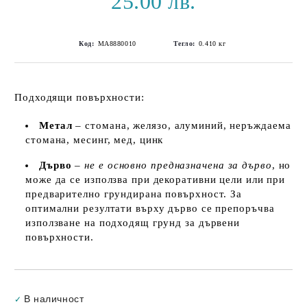
25.00 лв.
Код:
MA8880010
Тегло:
0.410
кг
Подходящи повърхности:
Метал
– стомана, желязо, алуминий, неръждаема
стомана, месинг, мед, цинк
Дърво
–
не е основно предназначена за дърво
, но
може да се използва при декоративни цели или при
предварително грундирана повърхност. За
оптимални резултати върху дърво се препоръчва
използване на подходящ грунд за дървени
повърхности.
Добави в желани
В наличност
✓