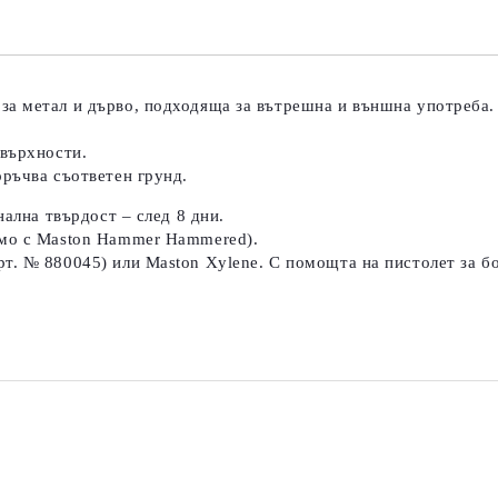
Съгласен съм с
Политика
Ние ще се свържем с вас в рамки
 за метал и дърво, подходяща за вътрешна и външна употреба
овърхности.
оръчва съответен грунд.
нална твърдост – след 8 дни.
амо с Maston Hammer Hammered).
т. № 880045) или Maston Xylene. С помощта на пистолет за б