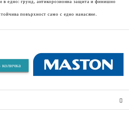
и в едно: грунд, антикорозионна защита и финишно
устойчива повърхност само с едно нанасяне.
Добави в желани