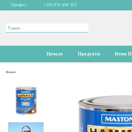
Профил
+359 876 496 353
Начало
Продукти
Нови П
Начало