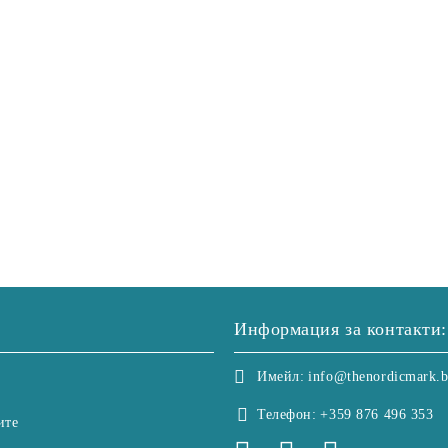
Информация за контакти:
Имейл:
info@thenordicmark.
Телефон:
+359 876 496 353
ите