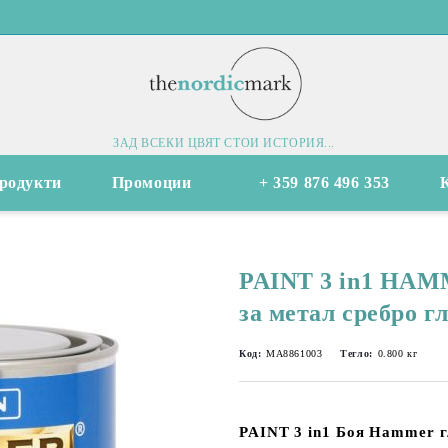
ЗАД ВСЕКИ ЦВЯТ СТОИ ИСТОРИЯ...
родукти
Промоции
+ 359 876 496 353
PAINT 3 in1 HAM
за метал сребро г
Код:
MA8861003
Тегло:
0.800
кг
PAINT 3 in1 Боя Hammer 