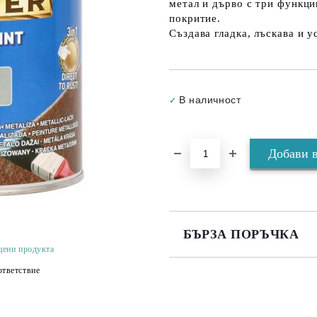
метал и дърво с три функци
покритие.
Създава гладка, лъскава и 
В наличност
✓
БЪРЗА ПОРЪЧКА
цени продукта
САМО ПОПЪЛНЕТЕ 3 ПОЛЕТА
тветствие