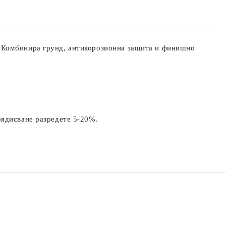
та за лични данни
те на работния ден.
. Комбинира грунд, антикорозионна защита и финишно
оядисване разредете 5-20%.