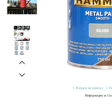
Prev
Next
Изпрати на приятел
О
Информация за Съо