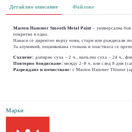
Детайлно описание
Файлове
Maston Hammer Smooth Metal Paint
– универсална боя
покритие в едно.
Нанася се директно върху нови, стари или ръждясали п
За алуминий, поцинкована стомана и пластмаса се преп
Съхнене:
допирно суха – 2 ч., напълно суха – 24 ч., фи
Повторно боядисване:
между 2–8 ч. или след 8 дни (с
Разреждане и почистване:
с Maston Hammer Thinner (ар
Марки