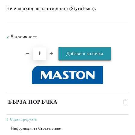
Не е подходящ за стиропор (Styrofoam).
Добави в желани
В наличност
✓
БЪРЗА ПОРЪЧКА
САМО ПОПЪЛНЕТЕ 3 ПОЛЕТА
Оцени продукта
Информация за Съответствие