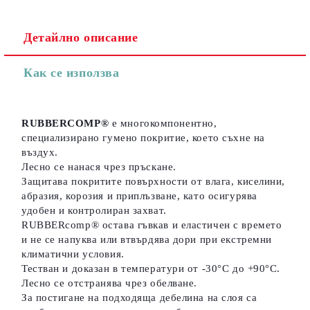
Детайлно описание
Съгласен съм с
Политиката за лични данни
Как се използва
Ние ще се свържем с вас в рамките на работния ден.
RUBBERCOMP®
е многокомпонентно,
специализирано гумено покритие, което съхне на
въздух.
Лесно се нанася чрез пръскане.
Защитава покритите повърхности от влага, киселини,
абразия, корозия и приплъзване, като осигурява
удобен и контролиран захват.
RUBBERcomp® остава гъвкав и еластичен с времето
и не се напуква или втвърдява дори при екстремни
климатични условия.
Тестван и доказан в температури от -30°C до +90°C.
Лесно се отстранява чрез обелване.
За постигане на подходяща дебелина на слоя са