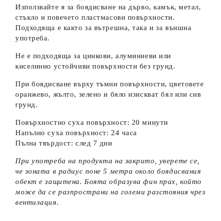
Използвайте я за боядисване на дърво, камък, метал,
стъкло и повечето пластмасови повърхности.
Подходяща е както за вътрешна, така и за външна
употреба.
Не е подходяща за цинкови, алуминиеви или
киселинно устойчиви повърхности без грунд.
При боядисване върху тъмни повърхности, цветовете
оранжево, жълто, зелено и бяло изискват бял или сив
грунд.
Повърхностно суха повърхност: 20 минути
Напълно суха повърхност: 24 часа
Пълна твърдост: след 7 дни
При употреба на продукта на закрито, уверете се,
че зоната в радиус поне 5 метра около боядисвания
обект е защитена. Боята образува фин прах, който
може да се разпространи на големи разстояния чрез
вентилация.