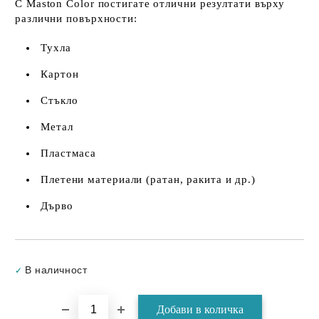
С Maston Color постигате отлични резултати върху
различни повърхности:
Тухла
Картон
Стъкло
Метал
Пластмаса
Плетени материали (ратан, ракита и др.)
Дърво
Добави в желани
В наличност
✓