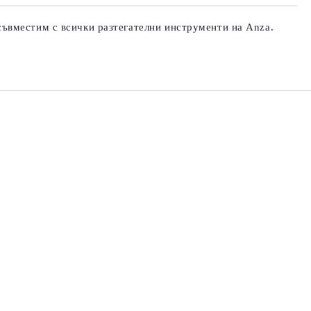
те на работния ден.
ъвместим с всички разтегателни инструменти на Anza.