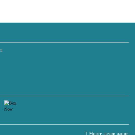
bg
Моите лични данни