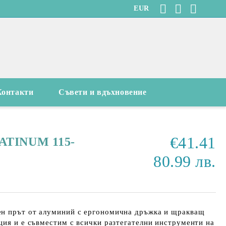
EUR
Контакти
Съвети и вдъхновение
€41.41
TINUM 115-
80.99 лв.
н прът от алуминий с ергономична дръжка и щракващ
ция и е съвместим с всички разтегателни инструменти на