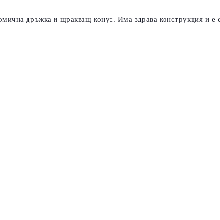
Ние ще се свържем с вас в рамки
мична дръжка и щракващ конус. Има здрава конструкция и е с