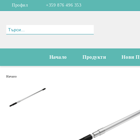
Профил
+359 876 496 353
Начало
Продукти
Нови П
Начало