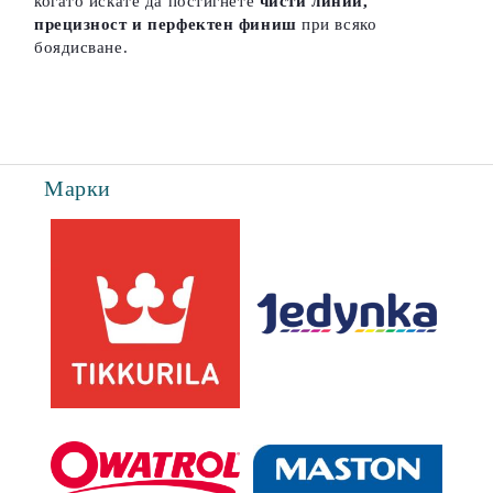
когато искате да постигнете
чисти линии,
прецизност и перфектен финиш
при всяко
боядисване.
Марки