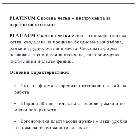
Съгласен съм с
Политиката за лични данни
Ние ще се свържем с вас в рамките на работния ден.
PLATINUM Скосена четка – инструмента за
перфектно отсичане
PLATINUM Скосена четка
е професионална скосена
четка, създадена за прецизно боядисване на ръбове,
рамки и труднодостъпни места. Скосената форма
позволява лесно и точно отсичане, като осигурява
чисти линии и гладък финиш.
Основни характеристики:
Скосена форма за прецизно отсичане и детайлна
работа
Ширина 50 mm – идеална за ръбове, рамки и по-
малки повърхности
Ергономична пластмасова дръжка – лека, удобна
и с няколко възможности за захват