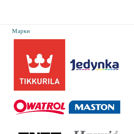
Съгласен съм с
Политиката за лични данни
Марки
Ние ще се свържем с вас в рамките на работния ден.