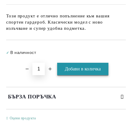
Този продукт е отлично попълнение към вашия
спортен гардероб. Класически модел с ново
излъчване и супер удобна подметка.
Добави в желани
В наличност
✓
БЪРЗА ПОРЪЧКА
САМО ПОПЪЛНЕТЕ 3 ПОЛЕТА
Оцени продукта