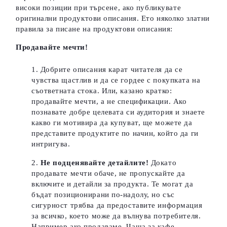
високи позиции при търсене, ако публикувате
оригинални продуктови описания. Ето няколко златни
правила за писане на продуктови описания:
Продавайте мечти!
Добрите описания карат читателя да се
чувства щастлив и да се гордее с покупката на
съответната стока. Или, казано кратко:
продавайте мечти, а не спецификации. Ако
познавате добре целевата си аудитория и знаете
какво ги мотивира да купуват, ще можете да
представите продуктите по начин, който да ги
интригува.
Не подценявайте детайлите!
Докато
продавате мечти обаче, не пропускайте да
включите и детайли за продукта. Те могат да
бъдат позиционирани по-надолу, но със
сигурност трябва да предоставите информация
за всичко, което може да вълнува потребителя.
Например ако продаваме „Чаша за кафе