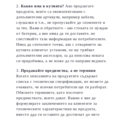
Какво има в кутията?
Ако предлагате
продукти, които са окомплектовани с
допълнителни артикули, например кабели,
слушалки и т.н., не пропускайте да споменете и
за тях. Важи и обратното - ако стоката се нуждае
от батерии, а вие няма да ги доставите, не
спестявайте тази информация на потребителите.
Няма да спечелите точки, ако с отварянето на
кутията клиентът установи, че му трябват
допълнителни аксесоари, за да използва новата
си придобивка, а не може да го направи веднага.
Продавайте предимства, а не термини
Когато описанията на продуктите съдържат
списък с технически спецификации, не можете да
очаквате, че всички потребители ще ги разберат.
Обяснете термините, като посочите
предимствата, които дават.
Важно е вие да
формулирате заключението на клиентите за
техническите характеристики на продукта,
вместо дда ги оставите да достигнат до него