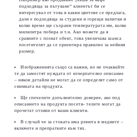
подходяща за пътуване“ клиентът би се
интересувал от това в какви цветове се предлага,
дали е подходяща за студени и горещи напитки и
колко време ще съхрани температурата им, колко
милилитра побира и т.н. Ако можете да я
сравните с познат обект, това увеличава шанса
посетителят да се ориентира правилно за нейния
размер.
Изображенията също са важни, но не очаквайте
те да заместят нуждата от изчерпателно описание
– някои детайли не могат да се определят само от
снимката на продукта.
Ще спечелите допълнително доверие, ако под
описанието на продукта посети- телите могат да
прочетат отзиви от ваши клиенти.
В случай че за стоката има ревюта в медиите –
включете и препратките към тях.