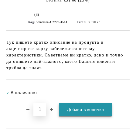
€51.00 (25%)
Отстъпка:
(3)
Код:
wmchron-1.2223/4544
Тегло:
3.970
кг
Тук пишете кратко описание на продукта и
акцентирате върху забележителните му
характеристики. Съветваме ви кратко, ясно и точно
да опишете най-важното, което Вашите клиенти
трябва да знаят.
Добави в желани
В наличност
✓