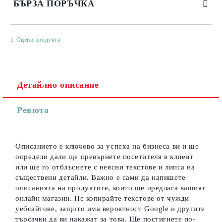
БЪРЗА ПОРЪЧКА
САМО ПОПЪЛНЕТЕ 3 ПОЛЕТА
Оцени продукта
Детайлно описание
Съгласен съм с
Политиката за лични данни
Ревюта
Ние ще се свържем с вас в рамките на работния ден.
Описанието е ключово за успеха на бизнеса ви и ще
определи дали ще превърнете посетителя в клиент
или ще го отблъснете с неясни текстове и липса на
съществени детайли. Важно е сами да напишете
описанията на продуктите, които ще предлага вашият
онлайн магазин. Не копирайте текстове от чужди
уебсайтове, защото има вероятност Google и другите
търсачки да ви накажат за това. Ще постигнете по-