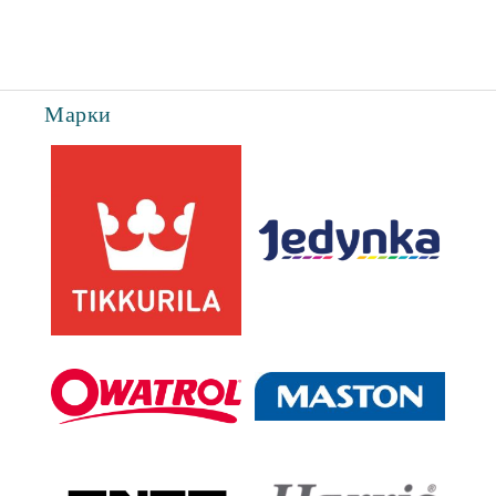
Съгласен съм с
Политиката за лични данни
Марки
Ние ще се свържем с вас в рамките на работния ден.