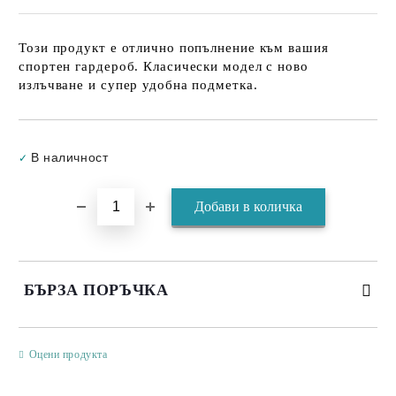
Този продукт е отлично попълнение към вашия
спортен гардероб. Класически модел с ново
излъчване и супер удобна подметка.
Добави в желани
В наличност
✓
БЪРЗА ПОРЪЧКА
САМО ПОПЪЛНЕТЕ 3 ПОЛЕТА
Оцени продукта