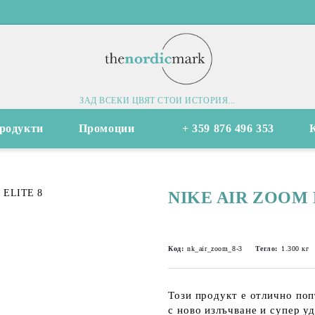
ЗАД ВСЕКИ ЦВЯТ СТОИ ИСТОРИЯ...
родукти
Промоции
+ 359 876 496 353
NIKE AIR ZOOM 
Код:
nk_air_zoom_8-3
Тегло:
1.300
кг
Този продукт е отлично по
с ново излъчване и супер у