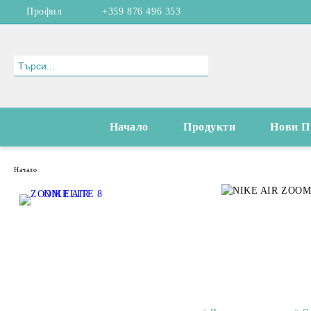
Профил
+359 876 496 353
Начало
Продукти
Нови П
Начало