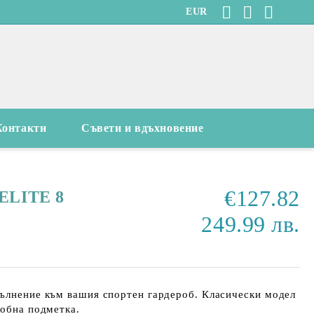
EUR
Контакти
Съвети и вдъхновение
€127.82
ELITE 8
249.99 лв.
пълнение към вашия спортен гардероб. Класически модел
добна подметка.