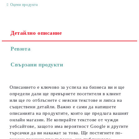
Оцени продукта
Детайлно описание
Съгласен съм с
Политиката за лични данни
Ревюта
Ние ще се свържем с вас в рамките на работния ден.
Свързани продукти
Описанието е ключово за успеха на бизнеса ви и ще
определи дали ще превърнете посетителя в клиент
или ще го отблъснете с неясни текстове и липса на
съществени детайли. Важно е сами да напишете
описанията на продуктите, които ще предлага вашият
онлайн магазин. Не копирайте текстове от чужди
уебсайтове, защото има вероятност Google и другите
търсачки да ви накажат за това. Ще постигнете по-