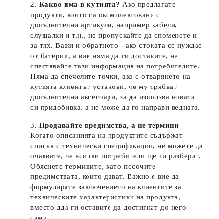
Какво има в кутията?
Ако предлагате
продукти, които са окомплектовани с
допълнителни артикули, например кабели,
слушалки и т.н., не пропускайте да споменете и
за тях. Важи и обратното - ако стоката се нуждае
от батерии, а вие няма да ги доставите, не
спестявайте тази информация на потребителите.
Няма да спечелите точки, ако с отварянето на
кутията клиентът установи, че му трябват
допълнителни аксесоари, за да използва новата
си придобивка, а не може да го направи веднага.
Продавайте предимства, а не термини
Когато описанията на продуктите съдържат
списък с технически спецификации, не можете да
очаквате, че всички потребители ще ги разберат.
Обяснете термините, като посочите
предимствата, които дават.
Важно е вие да
формулирате заключението на клиентите за
техническите характеристики на продукта,
вместо дда ги оставите да достигнат до него
сами.