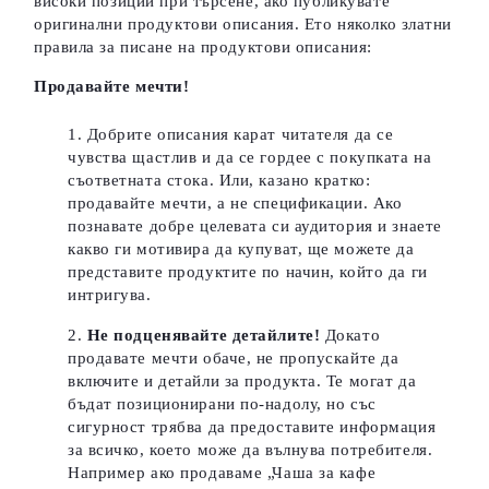
високи позиции при търсене, ако публикувате
оригинални продуктови описания. Ето няколко златни
правила за писане на продуктови описания:
Продавайте мечти!
Добрите описания карат читателя да се
чувства щастлив и да се гордее с покупката на
съответната стока. Или, казано кратко:
продавайте мечти, а не спецификации. Ако
познавате добре целевата си аудитория и знаете
какво ги мотивира да купуват, ще можете да
представите продуктите по начин, който да ги
интригува.
Не подценявайте детайлите!
Докато
продавате мечти обаче, не пропускайте да
включите и детайли за продукта. Те могат да
бъдат позиционирани по-надолу, но със
сигурност трябва да предоставите информация
за всичко, което може да вълнува потребителя.
Например ако продаваме „Чаша за кафе