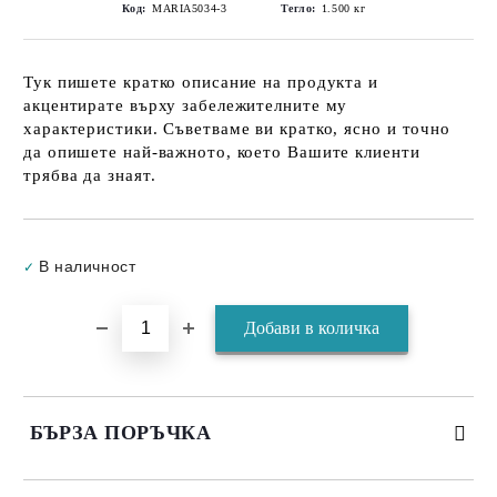
Код:
MARIA5034-3
Тегло:
1.500
кг
Тук пишете кратко описание на продукта и
акцентирате върху забележителните му
характеристики. Съветваме ви кратко, ясно и точно
да опишете най-важното, което Вашите клиенти
трябва да знаят.
Добави в желани
В наличност
✓
БЪРЗА ПОРЪЧКА
САМО ПОПЪЛНЕТЕ 3 ПОЛЕТА