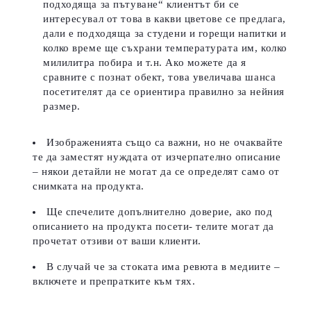
подходяща за пътуване“ клиентът би се
интересувал от това в какви цветове се предлага,
дали е подходяща за студени и горещи напитки и
колко време ще съхрани температурата им, колко
милилитра побира и т.н. Ако можете да я
сравните с познат обект, това увеличава шанса
посетителят да се ориентира правилно за нейния
размер.
Изображенията също са важни, но не очаквайте
те да заместят нуждата от изчерпателно описание
– някои детайли не могат да се определят само от
снимката на продукта.
Ще спечелите допълнително доверие, ако под
описанието на продукта посети- телите могат да
прочетат отзиви от ваши клиенти.
В случай че за стоката има ревюта в медиите –
включете и препратките към тях.