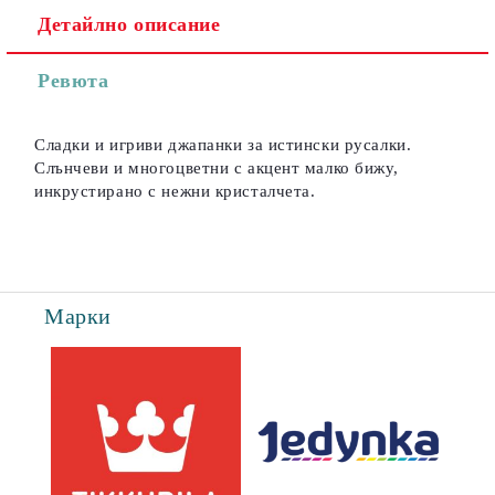
Детайлно описание
Съгласен съм с
Политиката за лични данни
Ревюта
Ние ще се свържем с вас в рамките на работния ден.
Сладки и игриви джапанки за истински русалки.
Слънчеви и многоцветни с акцент малко бижу,
инкрустирано с нежни кристалчета.
Марки