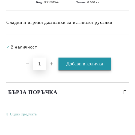
Код:
RSH205-4
Тегло:
0.500
кг
Сладки и игриви джапанки за истински русалки
Добави в желани
В наличност
✓
БЪРЗА ПОРЪЧКА
САМО ПОПЪЛНЕТЕ 3 ПОЛЕТА
Оцени продукта