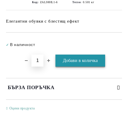
Код:
ZAL300IL1-6
Тегло:
0.501
кг
Елегантни обувки с блестящ ефект
Добави в желани
В наличност
✓
БЪРЗА ПОРЪЧКА
САМО ПОПЪЛНЕТЕ 3 ПОЛЕТА
Оцени продукта