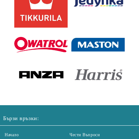
Бързи връзки:
Начало
Чести Въпроси