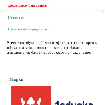
Детайлно описание
Съгласен съм с
Политиката за лични данни
Ревюта
Ние ще се свържем с вас в рамките на работния ден.
Свързани продукти
Елегантни обувки с блестящ ефект за лъскаво парти в
офиса или когато просто искате да добавите
допълнителен блясък в забързаното си ежедневие.
Марки