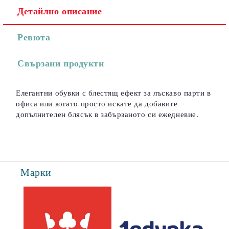
Детайлно описание
Съгласен съм с
Политиката за лични данни
Ревюта
Ние ще се свържем с вас в рамките на работния ден.
Свързани продукти
Елегантни обувки с блестящ ефект за лъскаво парти в
офиса или когато просто искате да добавите
допълнителен блясък в забързаното си ежедневие.
Марки