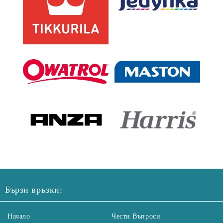
Бързи връзки:
Начало
Чести Въпроси