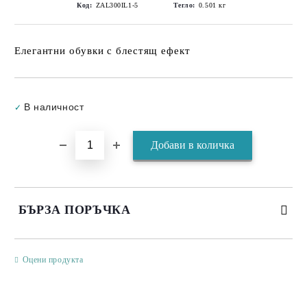
Код:
ZAL300IL1-5
Тегло:
0.501
кг
Елегантни обувки с блестящ ефект
Добави в желани
В наличност
✓
БЪРЗА ПОРЪЧКА
САМО ПОПЪЛНЕТЕ 3 ПОЛЕТА
Оцени продукта